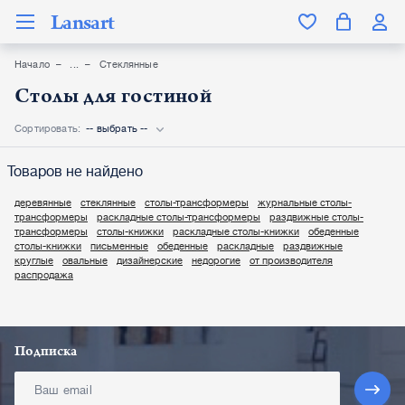
Lansart
Начало
Стеклянные
Столы для гостиной
Сортировать:
-- выбрать --
Товаров не найдено
деревянные
стеклянные
столы-трансформеры
журнальные столы-
трансформеры
раскладные столы-трансформеры
раздвижные столы-
трансформеры
столы-книжки
раскладные столы-книжки
обеденные
столы-книжки
письменные
обеденные
раскладные
раздвижные
круглые
овальные
дизайнерские
недорогие
от производителя
распродажа
Подписка