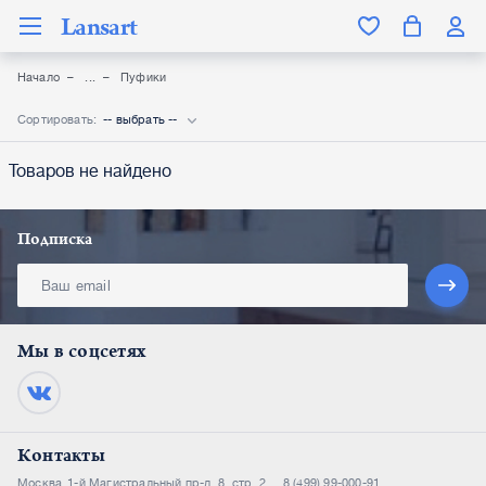
Lansart
Начало
Пуфики
Сортировать:
-- выбрать --
Товаров не найдено
Подписка
Мы в соцсетях
Контакты
Москва
1-й Магистральный пр-д, 8, стр. 2
8 (499) 99-000-91