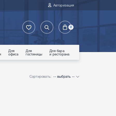
Авторизация
0
Для
Для
Для бара
и
офиса
гостиницы
и ресторана
Сортировать:
-- выбрать --