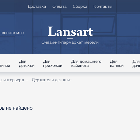
Доставка
Оплата
Сборка
Контакты
Lansart
звоните мне
Онлайн-гипермаркет мебели
я
Для
Для
Для домашнего
Для
Для
тиной
детской
прихожей
кабинета
ванной
дач
ы интерьера
Держатели для книг
ов не найдено