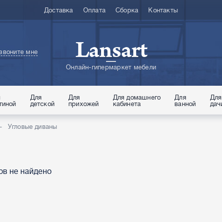
Доставка
Оплата
Сборка
Контакты
Lansart
звоните мне
Онлайн-гипермаркет мебели
я
Для
Для
Для домашнего
Для
Для
тиной
детской
прихожей
кабинета
ванной
дач
Угловые диваны
ов не найдено