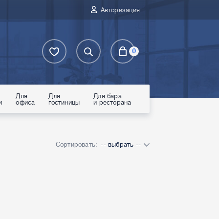
Авторизация
0
Для
Для
Для бара
и
офиса
гостиницы
и ресторана
Сортировать:
-- выбрать --