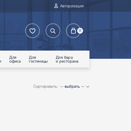
Авторизация
0
Для
Для
Для бара
и
офиса
гостиницы
и ресторана
Сортировать:
-- выбрать --