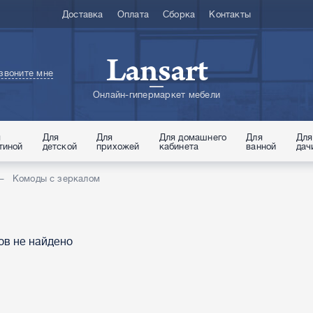
Доставка
Оплата
Сборка
Контакты
Lansart
звоните мне
Онлайн-гипермаркет мебели
я
Для
Для
Для домашнего
Для
Для
тиной
детской
прихожей
кабинета
ванной
дач
Комоды с зеркалом
ов не найдено