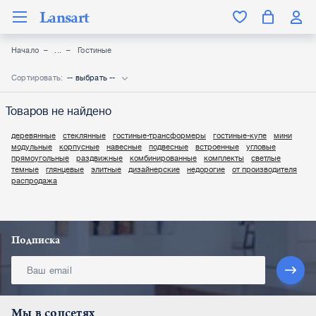
Lansart
Начало
Гостиные
Сортировать:
-- выбрать --
Товаров не найдено
деревянные
стеклянные
гостиные-трансформеры
гостиные-купе
мини
модульные
корпусные
навесные
подвесные
встроенные
угловые
прямоугольные
раздвижные
комбинированные
комплекты
светлые
темные
глянцевые
элитные
дизайнерские
недорогие
от производителя
распродажа
Подписка
Мы в соцсетях