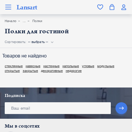
Lansart
Начало
Полки
Полки для гостиной
Сортировать:
-- выбрать --
Товаров не найдено
стеклянные
навесные
настенные
напольные
угловые
модульные
открытые
закрытые
декоративные
недорогие
Подписка
Мы в соцсетях