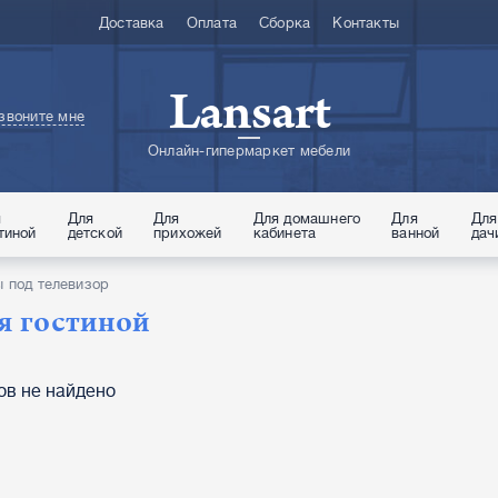
Доставка
Оплата
Сборка
Контакты
Lansart
звоните мне
Онлайн-гипермаркет мебели
я
Для
Для
Для домашнего
Для
Для
тиной
детской
прихожей
кабинета
ванной
дач
 под телевизор
я гостиной
ов не найдено