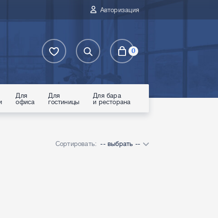
Авторизация
0
Для
Для
Для бара
и
офиса
гостиницы
и ресторана
Сортировать:
-- выбрать --