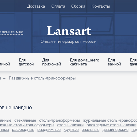
Доставка
Оплата
Сборка
Контакты
Lansart
звоните мне
Онлайн-гипермаркет мебели
я
Для
Для
Для домашнего
Для
Для
тиной
детской
прихожей
кабинета
ванной
дач
ы
Раздвижные столы-трансформеры
ов не найдено
вянные
стеклянные
столы-трансформеры
журнальные столы-трансфо
вижные столы-трансформеры
столы-книжки
раскладные столы-книжки
енные
раскладные
раздвижные
круглые
овальные
дизайнерские
не