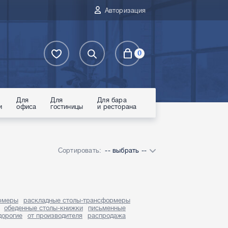
Авторизация
0
Для
Для
Для бара
и
офиса
гостиницы
и ресторана
Сортировать:
-- выбрать --
рмеры
раскладные столы-трансформеры
обеденные столы-книжки
письменные
дорогие
от производителя
распродажа