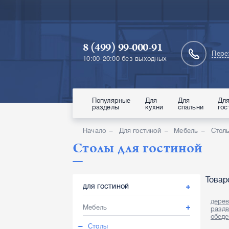
8 (499) 99-000-91
Пере
10:00-20:00 без выходных
Популярные
Для
Для
Дл
разделы
кухни
спальни
гос
Начало
Для гостиной
Мебель
Стол
Столы для гостиной
Товар
ДЛЯ ГОСТИНОЙ
дере
Мебель
разд
обед
Столы