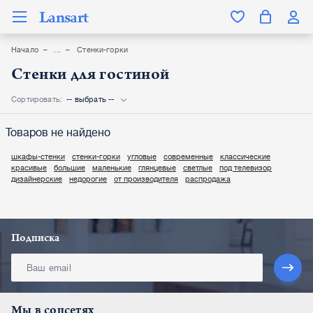
Lansart
Начало
Стенки-горки
Стенки для гостиной
Сортировать:
-- выбрать --
Товаров не найдено
шкафы-стенки
стенки-горки
угловые
современные
классические
красивые
большие
маленькие
глянцевые
светлые
под телевизор
дизайнерские
недорогие
от производителя
распродажа
Подписка
Мы в соцсетях