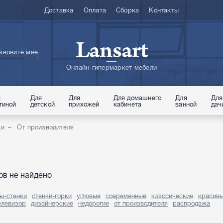
Доставка
Оплата
Сборка
Контакты
Lansart
звоните мне
Онлайн-гипермаркет мебели
я
Для
Для
Для домашнего
Для
Для
тиной
детской
прихожей
кабинета
ванной
дач
ки
От производителя
ов не найдено
ы-стенки
стенки-горки
угловые
современные
классические
красив
елевизор
дизайнерские
недорогие
от производителя
распродажа