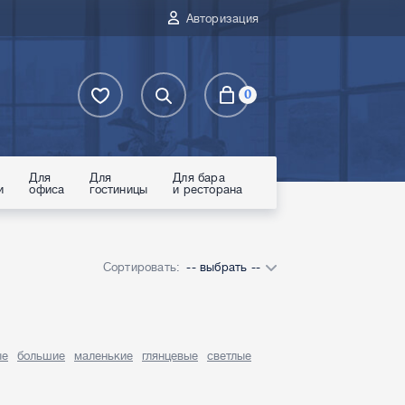
Авторизация
0
Для
Для
Для бара
и
офиса
гостиницы
и ресторана
Сортировать:
-- выбрать --
ые
большие
маленькие
глянцевые
светлые