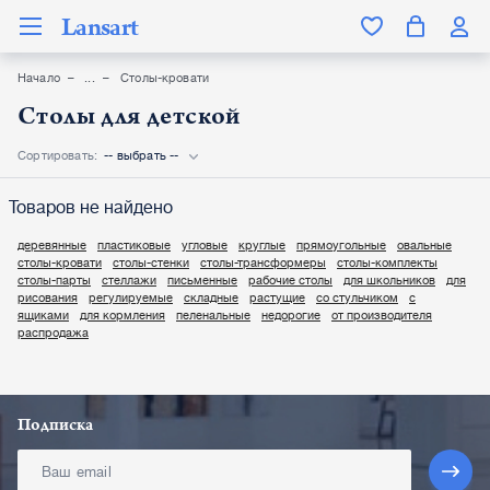
Lansart
Начало
Столы-кровати
Столы для детской
Сортировать:
-- выбрать --
Товаров не найдено
деревянные
пластиковые
угловые
круглые
прямоугольные
овальные
столы-кровати
столы-стенки
столы-трансформеры
столы-комплекты
столы-парты
стеллажи
письменные
рабочие столы
для школьников
для
рисования
регулируемые
складные
растущие
со стульчиком
с
ящиками
для кормления
пеленальные
недорогие
от производителя
распродажа
Подписка