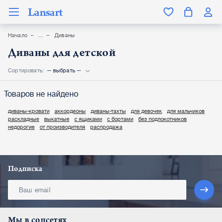
Lansart
Начало
Диваны
Диваны для детской
Сортировать:
-- выбрать --
Товаров не найдено
диваны-кровати
аккордеоны
диваны-тахты
для девочек
для мальчиков
раскладные
выкатные
с ящиками
с бортами
без подлокотников
недорогие
от производителя
распродажа
Подписка
Мы в соцсетях