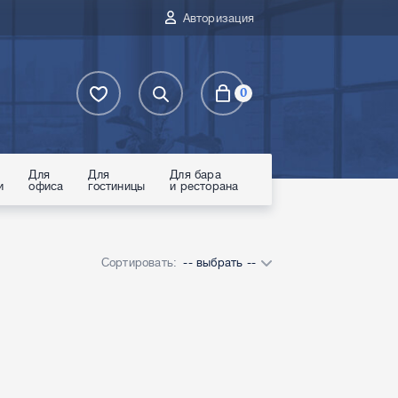
Авторизация
0
Для
Для
Для бара
и
офиса
гостиницы
и ресторана
Сортировать:
-- выбрать --