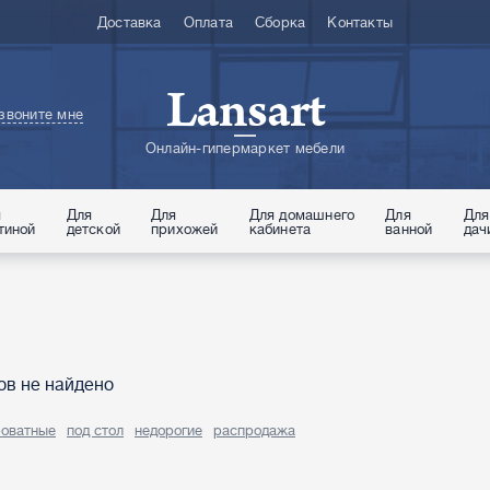
Доставка
Оплата
Сборка
Контакты
Lansart
звоните мне
Онлайн-гипермаркет мебели
я
Для
Для
Для домашнего
Для
Для
тиной
детской
прихожей
кабинета
ванной
дач
ов не найдено
роватные
под стол
недорогие
распродажа