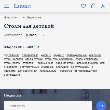
Lansart
Начало
Недорогие
Столы для детской
Сортировать:
-- выбрать --
Товаров не найдено
деревянные
пластиковые
угловые
круглые
прямоугольные
овальные
столы-кровати
столы-стенки
столы-трансформеры
столы-комплекты
столы-парты
стеллажи
письменные
рабочие столы
для школьников
для
рисования
регулируемые
складные
растущие
со стульчиком
с
ящиками
для кормления
пеленальные
недорогие
от производителя
распродажа
Подписка