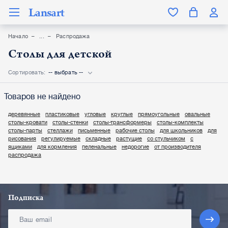
Lansart
Начало
Распродажа
Столы для детской
Сортировать:
-- выбрать --
Товаров не найдено
деревянные
пластиковые
угловые
круглые
прямоугольные
овальные
столы-кровати
столы-стенки
столы-трансформеры
столы-комплекты
столы-парты
стеллажи
письменные
рабочие столы
для школьников
для
рисования
регулируемые
складные
растущие
со стульчиком
с
ящиками
для кормления
пеленальные
недорогие
от производителя
распродажа
Подписка