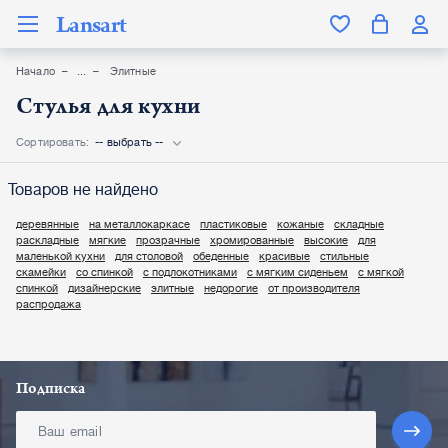
Lansart
Начало
Элитные
Стулья для кухни
Сортировать:
-- выбрать --
Товаров не найдено
деревянные
на металлокаркасе
пластиковые
кожаные
складные
раскладные
мягкие
прозрачные
хромированные
высокие
для
маленькой кухни
для столовой
обеденные
красивые
стильные
скамейки
со спинкой
с подлокотниками
с мягким сиденьем
с мягкой
спинкой
дизайнерские
элитные
недорогие
от производителя
распродажа
Подписка