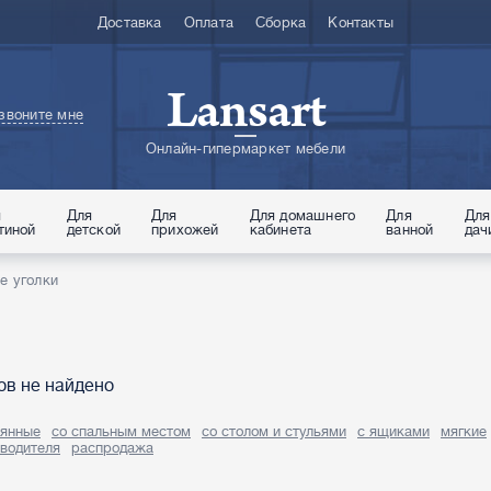
Доставка
Оплата
Сборка
Контакты
Lansart
звоните мне
Онлайн-гипермаркет мебели
я
Для
Для
Для домашнего
Для
Для
тиной
детской
прихожей
кабинета
ванной
дач
е уголки
ов не найдено
вянные
со спальным местом
со столом и стульями
с ящиками
мягкие
водителя
распродажа