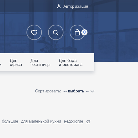
Авторизация
0
Для
Для
Для бара
и
офиса
гостиницы
и ресторана
Сортировать:
-- выбрать --
большие
для маленькой кухни
недорогие
от