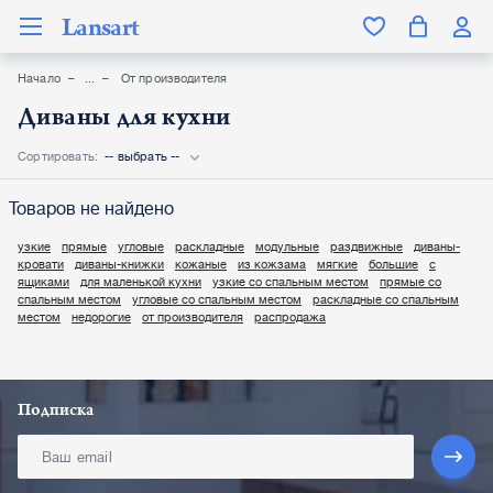
Lansart
Начало
От производителя
Диваны для кухни
Сортировать:
-- выбрать --
Товаров не найдено
узкие
прямые
угловые
раскладные
модульные
раздвижные
диваны-
кровати
диваны-книжки
кожаные
из кожзама
мягкие
большие
с
ящиками
для маленькой кухни
узкие со спальным местом
прямые со
спальным местом
угловые со спальным местом
раскладные со спальным
местом
недорогие
от производителя
распродажа
Подписка