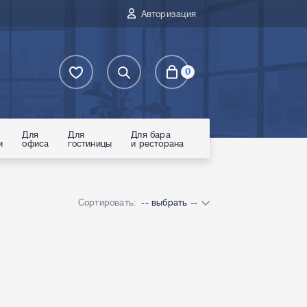
Авторизация
0
Для
Для
Для бара
и
офиса
гостиницы
и ресторана
Сортировать:
-- выбрать --