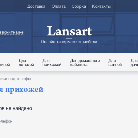
Доставка
Оплата
Сборка
Контакты
Lansart
звоните мне
Онлайн-гипермаркет мебели
я
Для
Для
Для домашнего
Для
Для
тиной
детской
прихожей
кабинета
ванной
дач
ики под телефон
ля прихожей
ов не найдено
елефон