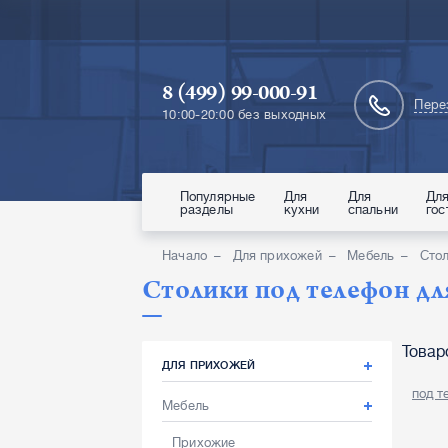
8 (499) 99-000-91
Пере
10:00-20:00 без выходных
Популярные
Для
Для
Дл
разделы
кухни
спальни
гос
Начало
Для прихожей
Мебель
Стол
Столики под телефон д
Товар
ДЛЯ ПРИХОЖЕЙ
под т
Мебель
Прихожие