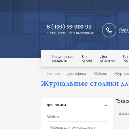
8 (499) 99-000-91
Пере
10:00-20:00 без выходных
Популярные
Для
Для
Дл
разделы
кухни
спальни
гос
Начало
Для офиса
Мебель
Журнал
Журнальные столики дл
Товар
ДЛЯ ОФИСА
дизай
Мебель
Мебель для руководителя