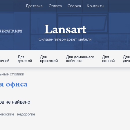
Доставка
Оплата
Сборка
Контакты
Lansart
звоните мне
Онлайн-гипермаркет мебели
я
Для
Для
Для домашнего
Для
Для
тиной
детской
прихожей
кабинета
ванной
дач
ьные столики
я офиса
ов не найдено
нерские
недорогие