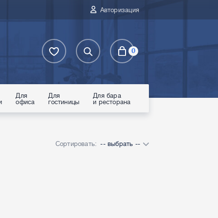
Авторизация
0
Для
Для
Для бара
и
офиса
гостиницы
и ресторана
Сортировать:
-- выбрать --