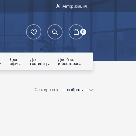
Авторизация
0
Для
Для
Для бара
и
офиса
гостиницы
и ресторана
Сортировать:
-- выбрать --