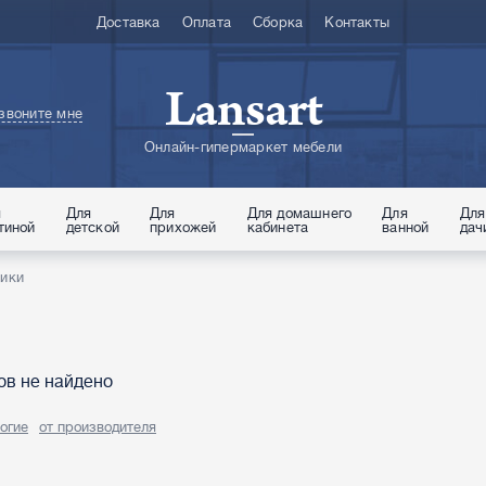
Доставка
Оплата
Сборка
Контакты
Lansart
звоните мне
Онлайн-гипермаркет мебели
я
Для
Для
Для домашнего
Для
Для
тиной
детской
прихожей
кабинета
ванной
дач
ики
ов не найдено
огие
от производителя